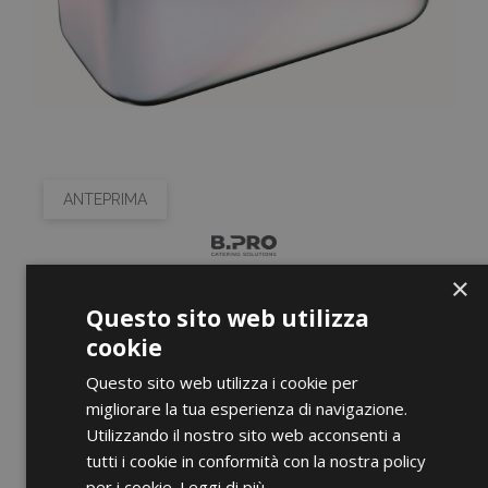
ANTEPRIMA
AFB 4 X 2 X 2.5
×
Prezzo
0,00 €
Questo sito web utilizza
cookie
AGGIUNGI AL CARRELLO
Questo sito web utilizza i cookie per
migliorare la tua esperienza di navigazione.
Utilizzando il nostro sito web acconsenti a
ANTEPRIMA
tutti i cookie in conformità con la nostra policy
per i cookie.
Leggi di più