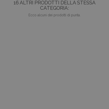
16 ALTRI PRODOTTI DELLA STESSA
CATEGORIA:
Ecco alcuni dei prodotti di punta.
ANTEPRIMA
favorite_border
Grill Cleaning Scraper, Ribbed
Prezzo
0,00 €
AGGIUNGI AL CARRELLO
favorite_border