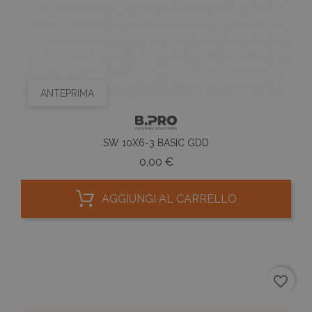
ANTEPRIMA
SW 10X6-3 BASIC GDD
Prezzo
0,00 €
AGGIUNGI AL CARRELLO
favorite_border