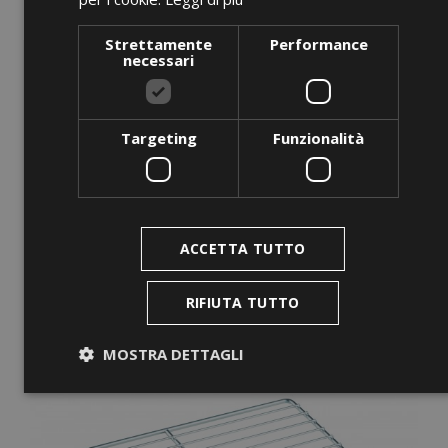
favorite_border
Basket Made Of Stainless Steel
Strettamente
Performance
necessari
Prezzo
0,00 €
AGGIUNGI AL CARRELLO
Targeting
Funzionalità
favorite_border
ACCETTA TUTTO
RIFIUTA TUTTO
MOSTRA DETTAGLI
Strettamente necessari
Performance