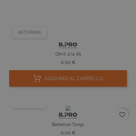
genera
modo 
come
identif
del cli
incluso
richies
pagina 
ANTEPRIMA
e utili
calcola
di visit
sessio
campag
GN-K 2/4-65
rappor
Prezzo
analisi 
0,00 €
AGGIUNGI AL CARRELLO
ANTEPRIMA
favorite_border
Barbecue Tongs
Prezzo
0,00 €