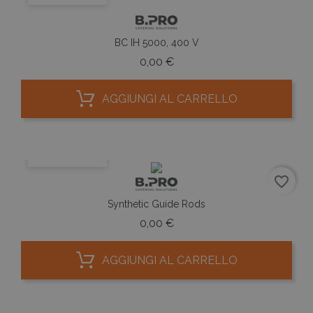
sessio
campag
rappor
analisi 
BC IH 5000, 400 V
Prezzo
0,00 €
AGGIUNGI AL CARRELLO
ANTEPRIMA
favorite_border
Synthetic Guide Rods
Prezzo
0,00 €
AGGIUNGI AL CARRELLO