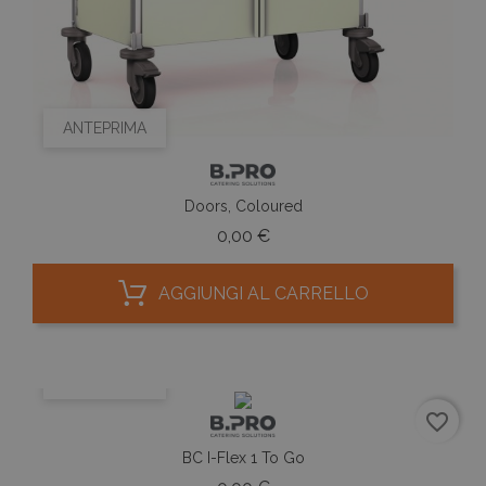
ANTEPRIMA
Doors, Coloured
Prezzo
0,00 €
AGGIUNGI AL CARRELLO
ANTEPRIMA
favorite_border
BC I-Flex 1 To Go