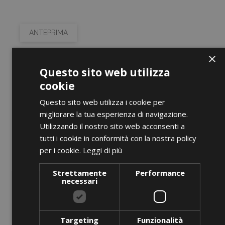
ANTEPRIMA
×
BLT 160 K Red
Questo sito web utilizza
Prezzo
0,00 €
cookie
Questo sito web utilizza i cookie per
AGGIUNGI AL CARRELLO
migliorare la tua esperienza di navigazione.
Utilizzando il nostro sito web acconsenti a
tutti i cookie in conformità con la nostra policy
per i cookie.
Leggi di più
favorite_border
Strettamente
Performance
necessari
Targeting
Funzionalità