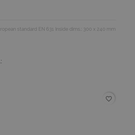
European standard EN 631 Inside dims.: 300 x 240 mm
:
favorite_border
favorite_border