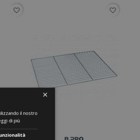
favorite_border
favorite_border
×
ilizzando il nostro
ggi di più
unzionalità