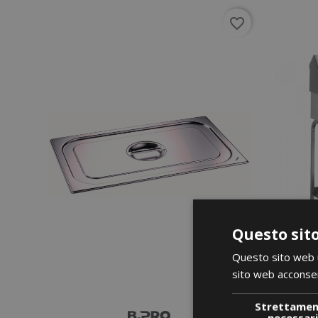
favorite_border
Questo sito
Questo sito web ut
sito web acconsent
Strettame
necessar