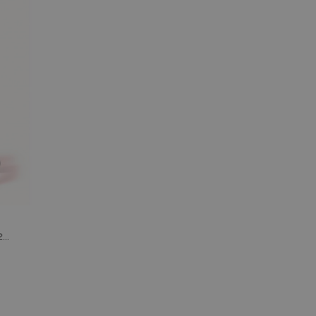
...
o