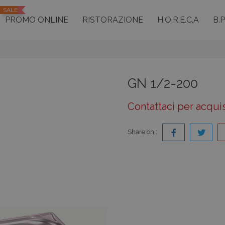
SALE
PROMO ONLINE
RISTORAZIONE
H.O.R.E.C.A
B.
GN 1/2-200
Contattaci per acqui
Share on :