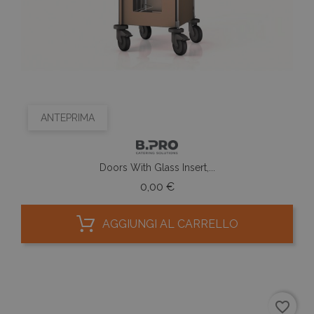
ANTEPRIMA
Doors With Glass Insert,...
Prezzo
0,00 €
AGGIUNGI AL CARRELLO
favorite_border