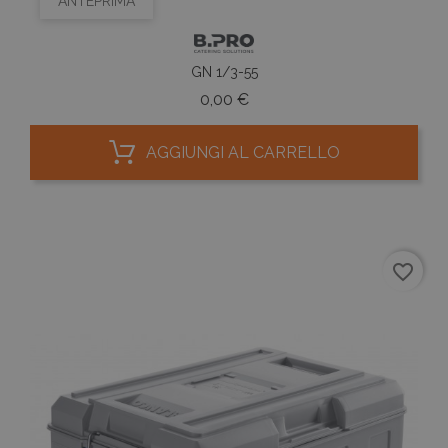
ANTEPRIMA
GN 1/3-55
Prezzo
0,00 €
AGGIUNGI AL CARRELLO
favorite_border