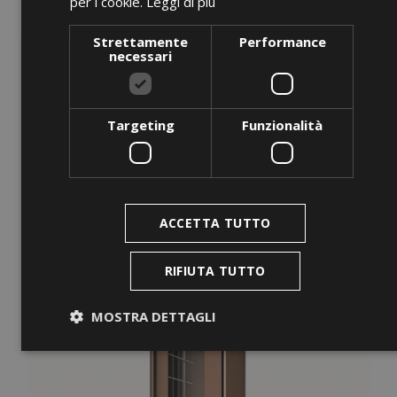
per i cookie.
Leggi di più
Frying Pan
Strettamente
Performance
Prezzo
0,00 €
necessari
AGGIUNGI AL CARRELLO
Targeting
Funzionalità
favorite_border
ACCETTA TUTTO
RIFIUTA TUTTO
MOSTRA DETTAGLI
Strettamente necessari
Performance