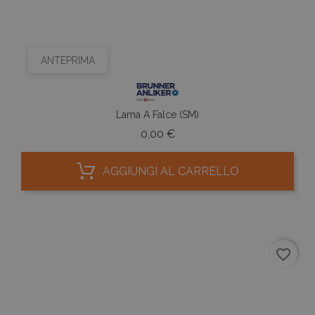
ANTEPRIMA
Lama A Falce (SM)
Prezzo
0,00 €
AGGIUNGI AL CARRELLO
favorite_border