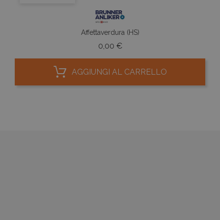
Affettaverdura (HS)
Prezzo
0,00 €
AGGIUNGI AL CARRELLO



