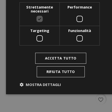
Strettamente
Performance
necessari
Targeting
Funzionalità
ANTEPRIMA
Bâtonnets (BT - C)
Prezzo
0,00 €
ACCETTA TUTTO
AGGIUNGI AL CARRELLO
RIFIUTA TUTTO
MOSTRA DETTAGLI
favorite_border
Strettamente necessari
Performance
Targeting
Funzionalità