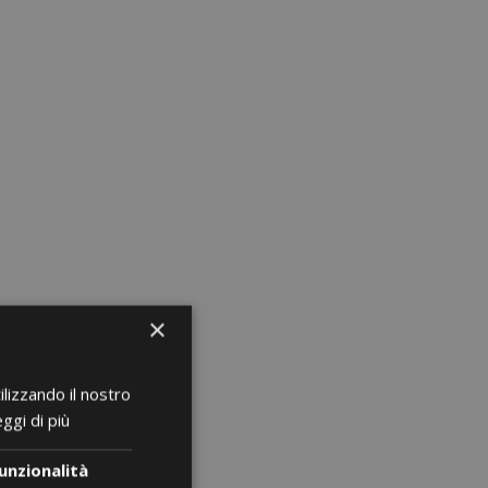
favorite_border
favorite_border
×
ilizzando il nostro
ggi di più
unzionalità