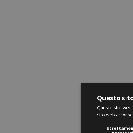
favorite_border
Questo sito
Questo sito web ut
sito web acconsent
Strettame
necessar