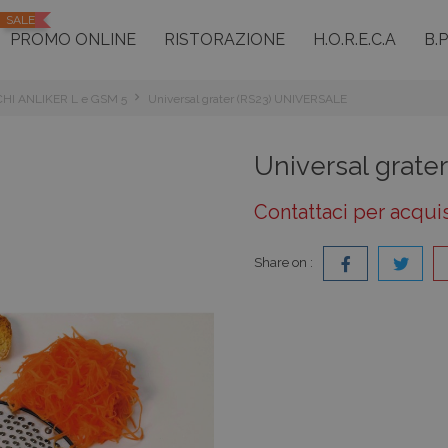
SALE
PROMO ONLINE
RISTORAZIONE
H.O.R.E.C.A
B.
CHI ANLIKER L e GSM 5
Universal grater (RS23) UNIVERSALE
Universal grat
Contattaci per acqui
Share on :