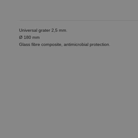
Universal grater 2,5 mm.
Ø 180 mm
Glass fibre composite, antimicrobial protection.
favorite_border