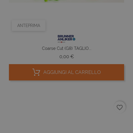
ANTEPRIMA
Coarse Cut (G8) TAGLIO...
Prezzo
0,00 €
AGGIUNGI AL CARRELLO
favorite_border