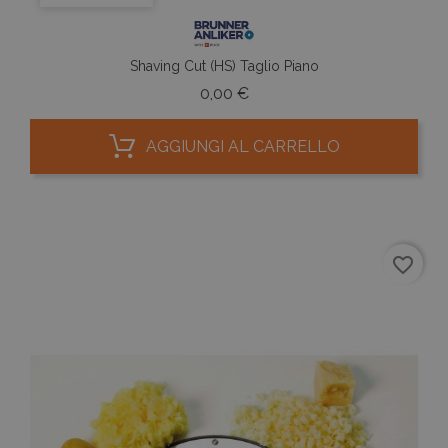
Shaving Cut (HS) Taglio Piano
Prezzo
0,00 €
AGGIUNGI AL CARRELLO
favorite_border